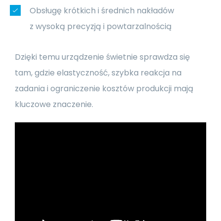
Obsługę krótkich i średnich nakładów
z wysoką precyzją i powtarzalnością
Dzięki temu urządzenie świetnie sprawdza się
tam, gdzie elastyczność, szybka reakcja na
zadania i ograniczenie kosztów produkcji mają
kluczowe znaczenie.