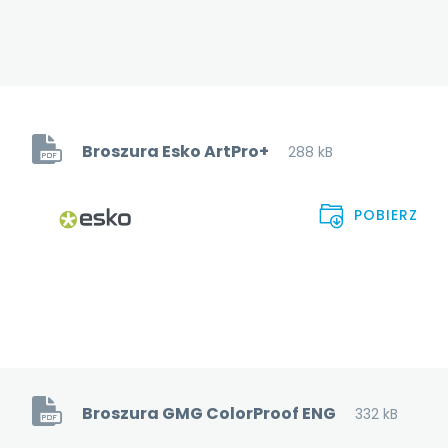
Broszura Esko ArtPro+
288 kB
POBIERZ
Broszura GMG ColorProof ENG
332 kB