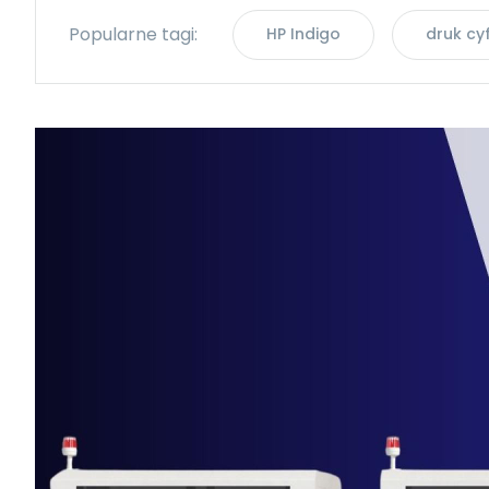
Popularne tagi:
HP Indigo
druk cy