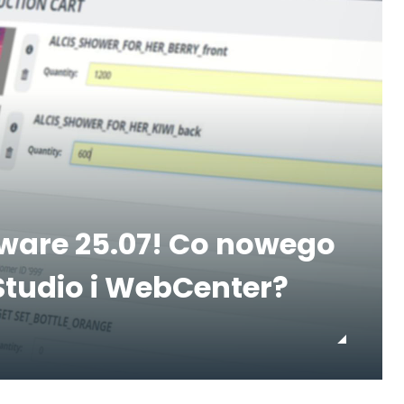
ware 25.07! Co nowego
Studio i WebCenter?