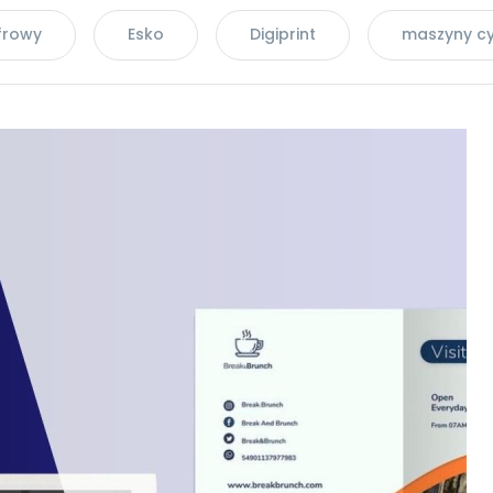
frowy
Esko
Digiprint
maszyny c