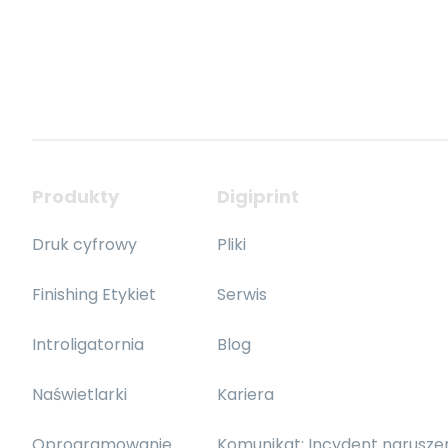
Produkty
Digiprint
Druk cyfrowy
Pliki
Finishing Etykiet
Serwis
Introligatornia
Blog
Naświetlarki
Kariera
Oprogramowanie
Komunikat: Incydent narusze