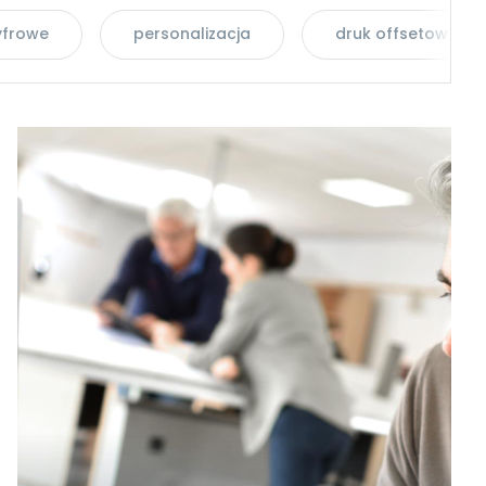
yfrowe
personalizacja
druk offsetowy